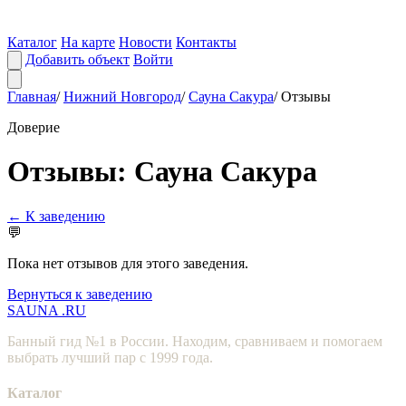
Каталог
На карте
Новости
Контакты
Добавить объект
Войти
Главная
/
Нижний Новгород
/
Сауна Сакура
/
Отзывы
Доверие
Отзывы: Сауна Сакура
← К заведению
💬
Пока нет отзывов для этого заведения.
Вернуться к заведению
SAUNA
.RU
Банный гид №1 в России. Находим, сравниваем и помогаем
выбрать лучший пар с 1999 года.
Каталог