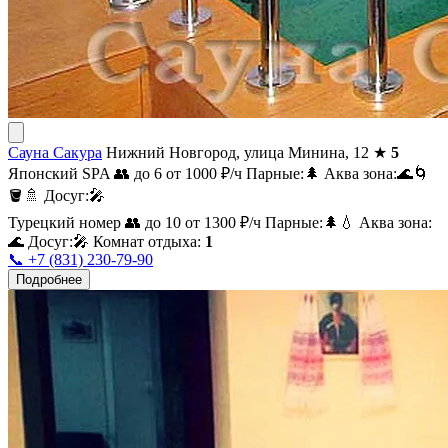
Сауна Сакура
Нижний Новгород, улица Минина, 12
★
5
Японский SPA
👥 до 6
от 1000
₽/ч
Парные:
🌲
Аква зона:
🌊
🌀
🪣
🚿
Досуг:
🎤
Турецкий номер
👥 до 10
от 1300
₽/ч
Парные:
🌲
💧
Аква зона:
🌊
Досуг:
🎤
Комнат отдыха:
1
📞 +7 (831) 230-79-90
Подробнее