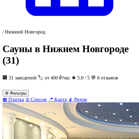
/
Нижний Новгород
Сауны в Нижнем Новгороде
(31)
🏢 31 заведений
🏷 от 400 ₽/час
★
5.0 / 5
💬 6 отзывов
⚙
Фильтры
▦
Плитка
≣
Список
📍
Карта
📡
Рядом