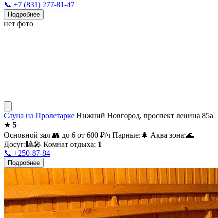
📞 +7 (831) 277-81-47
Подробнее
нет фото
Сауна на Пролетарке
Нижний Новгород, проспект ленина 85а
★
5
Основной зал
👥 до 6
от 600
₽/ч
Парные:
🌲
Аква зона:
🌊
Досуг:
🎱
🎤
Комнат отдыха:
1
📞 +250-87-84
Подробнее