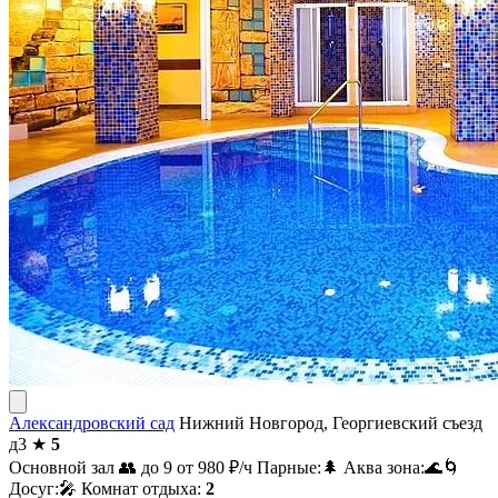
Александровский сад
Нижний Новгород, Георгиевский съезд
д3
★
5
Основной зал
👥 до 9
от 980
₽/ч
Парные:
🌲
Аква зона:
🌊
🌀
Досуг:
🎤
Комнат отдыха:
2