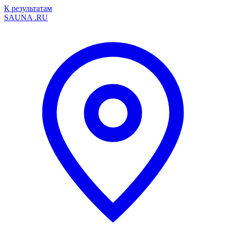
К результатам
SAUNA
.RU