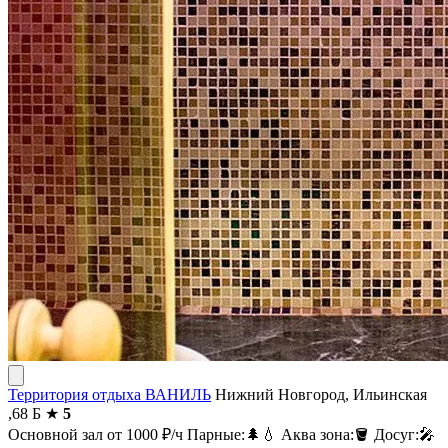
Территория отдыха ВАНИЛЬ
Нижний Новгород, Ильинская
,68 Б
★
5
Основной зал
от 1000
₽/ч
Парные:
🌲
💧
Аква зона:
🪣
Досуг:
🎤