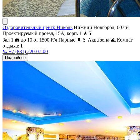
Оздоровительный центр Николь
Нижний Новгород, 607-й
Проектируемый проезд, 15А, корп. 1
★
5
Зал 1
👥 до 10
от 1500
₽/ч
Парные:
🌲
💧
Аква зона:
🌊
Комнат
отдыха:
1
📞 +7 (831) 220-07-00
Подробнее